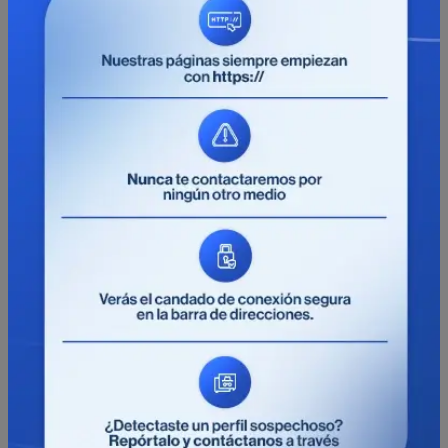
sólida.
Canales y tubos:
Se adapta a la construcción
de canales y tubos, proporcionando refuerzo
estructural.
Puentes y pisos industriales:
Utilizada en la
construcción de puentes y pisos industriales
para resistencia y durabilidad.
Losas y muros prefabricados:
Aplicada en la
fabricación de losas y muros prefabricados,
ofreciendo soluciones eficientes.
Pisos industriales:
Para dar estabilidad.
Losas de entrepiso.
Losas para centros comerciales y